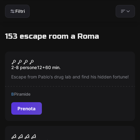
Filtri
153 escape room a Roma
Escape room
Pablo Escobar
Nuovo
2-8 persone
12
+
60
min.
Escape from Pablo's drug lab and find his hidden fortune!
B
Piramide
Prenota
Escape room
Non aprite quella porta - Il
Nuovo