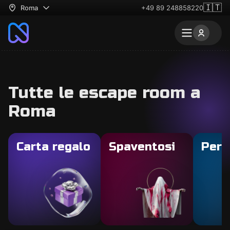
🇮🇹
Roma
+49 89 248858220
Tutte le escape room a
Roma
Carta regalo
Spaventosi
Per 