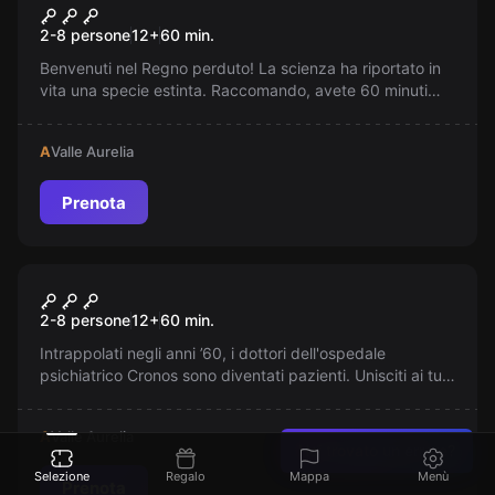
Jurassic World
2-8 persone
12
+
60
min.
Benvenuti nel Regno perduto! La scienza ha riportato in
vita una specie estinta. Raccomando, avete 60 minuti
per sfuggire. Sopravviverai?
A
Valle Aurelia
Prenota
Escape room
Psycho Hospital
2-8 persone
12
+
60
min.
Intrappolati negli anni ’60, i dottori dell'ospedale
psichiatrico Cronos sono diventati pazienti. Unisciti ai tuoi
amici, esplora la follia e salva un innocente… prima che
sia troppo tardi.
A
Valle Aurelia
Hai trovato un errore?
Selezione
Regalo
Mappa
Menù
Prenota