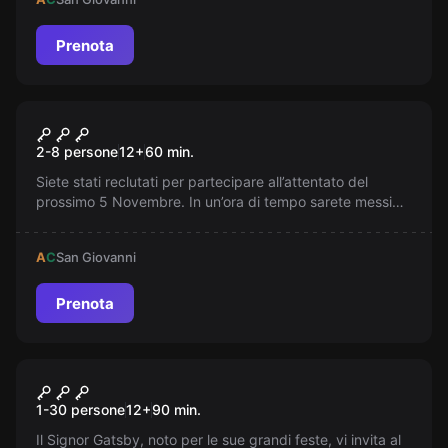
Prenota
Escape room
Vendetta
2-8 persone
12
+
60
min.
Siete stati reclutati per partecipare all’attentato del
prossimo 5 Novembre. In un’ora di tempo sarete messi
alla prova. Sarete all’altezza della missione? Riuscirete a
far saltare in aria il Parlamento? L’unico verdetto è
A
C
San Giovanni
vendicarsi!
Prenota
Escape room online
Il Grande Party di Gatsby
1-30 persone
12
+
90
min.
Online
Il Signor Gatsby, noto per le sue grandi feste, vi invita al