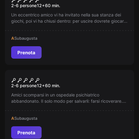
2-6 persone
12
+
60
min.
Un eccentrico amico vi ha invitato nella sua stanza dei
giochi, poi vi ha chiusi dentro: per uscire dovrete giocare
e risolvere i suoi enigmi su Film e Serie TV, Cartoni
animati, Giochi e VideoGiochi!
A
Subaugusta
Prenota
Escape room
Ultimo Reparto
2-6 persone
12
+
60
min.
Amici scomparsi in un ospedale psichiatrico
abbandonato. Il solo modo per salvarli: farsi ricoverare.
Riuscirai a non impazzire?
A
Subaugusta
Prenota