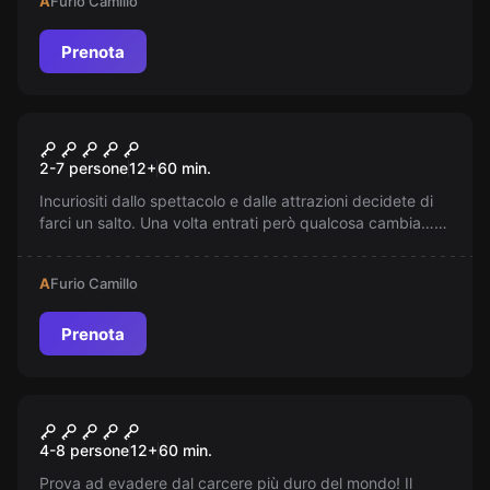
A
Furio Camillo
scomparsi.
Prenota
Escape room
Freak Show
2-7 persone
12
+
60
min.
Incuriositi dallo spettacolo e dalle attrazioni decidete di
farci un salto. Una volta entrati però qualcosa cambia….
lo spettacolo...
A
Furio Camillo
Prenota
Escape room
Alcatraz
4-8 persone
12
+
60
min.
Prova ad evadere dal carcere più duro del mondo! Il