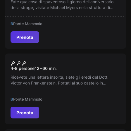
Fate qualcosa di spaventoso il giorno dell'anniversario
della strage, visitate Michael Myers nella struttura di
detenzione psichiatrica. Riuscirete ad uscirne vivi?
B
Ponte Mammolo
Prenota
Escape room
Frankenstein Jr.
4-8 persone
12
+
60
min.
Ricevete una lettera insolita, siete gli eredi del Dott.
Victor von Frankenstein. Portati al suo castello in
Romania, capite che siete stati portati lì per una ragione...
B
Ponte Mammolo
Prenota