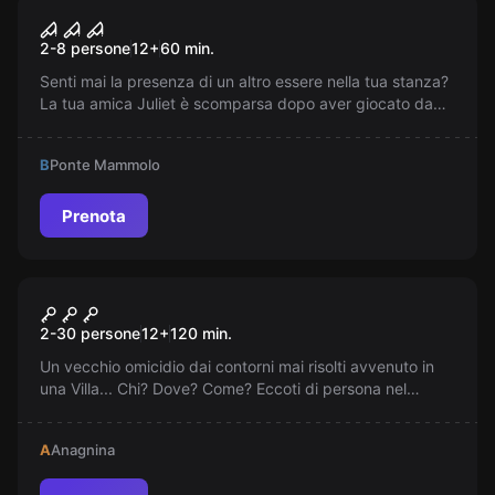
Escape room
Ouija
2-8 persone
12
+
60
min.
Senti mai la presenza di un altro essere nella tua stanza?
La tua amica Juliet è scomparsa dopo aver giocato da
sola con la Ouija. Corri a casa sua per scoprire cos'è
successo.
B
Ponte Mammolo
Prenota
Escape room
Cluedo 4 Roma
2-30 persone
12
+
120
min.
Un vecchio omicidio dai contorni mai risolti avvenuto in
una Villa... Chi? Dove? Come? Eccoti di persona nel
famoso gioco!
A
Anagnina