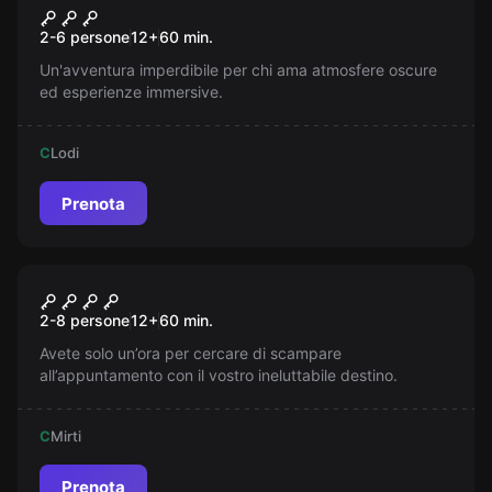
I Segreti di Salazar
Nuovo
2-6 persone
12
+
60
min.
Un'avventura imperdibile per chi ama atmosfere oscure
ed esperienze immersive.
C
Lodi
Prenota
Escape room
Roma Criminale
Nuovo
2-8 persone
12
+
60
min.
Avete solo un’ora per cercare di scampare
all’appuntamento con il vostro ineluttabile destino.
C
Mirti
Prenota