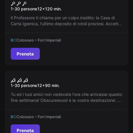
La Casa di Carta Igienica
1-30 persone
12
+
120
min.
Online
Il Professore ti chiama per un colpo insólito: la Casa di
Carta Igienica, l'ultimo deposito di rotoli preziosi. Accetti
per i soldi o per il comfort dei morbidi strati di ovatta?
B
C
Colosseo – Fori Imperiali
Prenota
Escape room online
Quella Casa nel Bosco Online
1-30 persone
12
+
90
min.
Tu ed i tuoi amici non vedevate l'ora che arrivasse questo
fine settimana! Obscurewood è la vostra destinazione: un
luogo tranquillo, di pace...forse eterna...
B
C
Colosseo – Fori Imperiali
Prenota