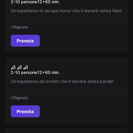
2-10 persone
12
+
60
min.
Mattatoio
Un'esperienza di escape horror che ti lascerà senza fiato!
C
Pigneto
Prenota
Escape room
Non aprite quella porta
Nuovo
2-10 persone
12
+
60
min.
Un'esperienza da brivido che ti lascerà senza parole!
C
Pigneto
Prenota
Escape room