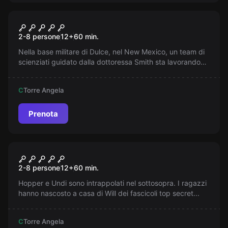
Escape room
Zombie Lab
2-8 persone
12
+
60
min.
Nella base militare di Dulce, nel New Mexico, un team di
scienziati guidato dalla dottoressa Smith sta lavorando
ad un progetto rivoluzionario capace di cambiare il futuro
dell'umanità. Resta sintonizzato!
C
Torre Angela
Prenota
Escape room
Stranger Room
2-8 persone
12
+
60
min.
Hopper e Undi sono intrappolati nel sottosopra. I ragazzi
hanno nascosto a casa di Will dei fascicoli top secret...
C
Torre Angela