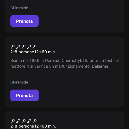
completarlo. Il Gran Maestro ti aspetta.
B
Piramide
Prenota
Escape room
Chernobyl Disastro Nucleare
2-8 persone
12
+
60
min.
Siamo nel 1986 in Ucraina, Chernobyl. Durante un test sul
reattore 4 si verifica un malfunzionamento. L'allarme
suona, ma tu sei intrappolato dentro! Hai solo 60 minuti
per sopravvivere. Riuscirai a scappare?
B
Piramide
Prenota
Escape room
Walking Death
2-8 persone
12
+
60
min.