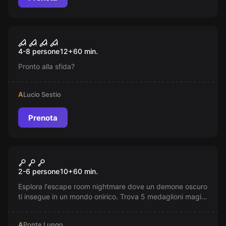
Escape room
Terryfier
Nuovo
4-8 persone
12
+
60
min.
Pronto alla sfida?
A
Lucio Sestio
Prenota
Escape room
Incubo - Avventura Junior
Nuovo
2-6 persone
10
+
60
min.
Esplora l'escape room nightmare dove un demone oscuro
ti insegue in un mondo onirico. Trova 5 medaglioni magici
per aprire il portale e tornare alla realtà prima che il
tempo scada e resti imprigionato per sempre in una
A
Ponte Lungo