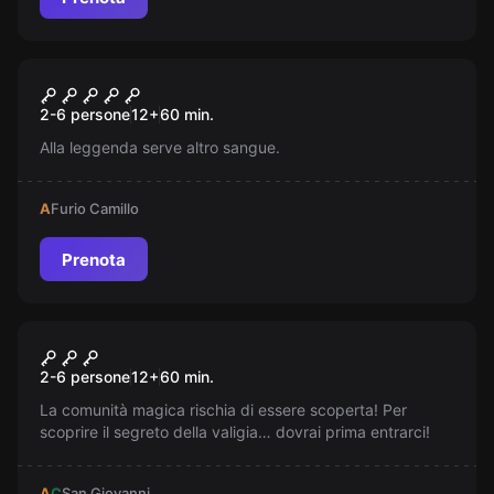
Escape room
Il castello di Dracula -
Nuovo
2-6 persone
12
+
60
min.
Transylvania
Alla leggenda serve altro sangue.
A
Furio Camillo
Prenota
Escape room
Creature Magiche
2-6 persone
12
+
60
min.
La comunità magica rischia di essere scoperta! Per
scoprire il segreto della valigia… dovrai prima entrarci!
A
C
San Giovanni