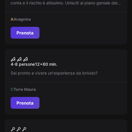
conta e il rischio è altissimo. Unisciti al piano geniale del
Professore e scopri se riuscirai a portare a termine il
colpo del secolo. Mantieni i nervi saldi, perché nulla è
A
Anagnina
come sembra!
Prenota
Escape room
Saw - La trappola di Kramer
Nuovo
4-8 persone
12
+
60
min.
Sei pronto a vivere un'esperienza da brivido?
C
Torre Maura
Prenota
Escape room
Jason Voorhees - Venerdì 13
Nuovo