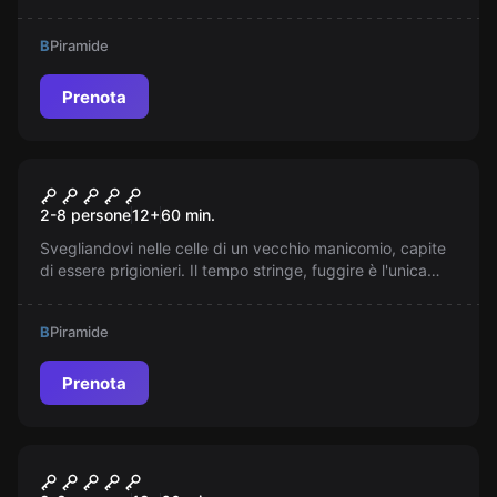
seguire le istruzioni di un assurdo gioco. Il tempo scorre
velocemente…
B
Piramide
Prenota
Escape room
Il Manicomio Abbandonato
2-8 persone
12
+
60
min.
Svegliandovi nelle celle di un vecchio manicomio, capite
di essere prigionieri. Il tempo stringe, fuggire è l'unica
speranza per evitare un destino sinistro. Siete pronti ad
affrontare il mistero?
B
Piramide
Prenota
Escape room
Casa Stregata – L’Esorcismo