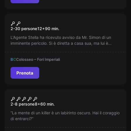
Escape room online
Chi Ha Incastrato Mr. Simon?
2-30 persone
12
+
90
min.
Online
L'Agente Stella ha ricevuto avviso da Mr. Simon di un
imminente pericolo. Si è diretta a casa sua, ma lui è
scomparso e lei ora chiede il vostro aiuto!
B
C
Colosseo – Fori Imperiali
Prenota
Escape room
Il Delitto Perfetto
2-8 persone
8
+
60
min.
“La mente di un killer è un labirinto oscuro. Hai il coraggio
di entrarci?”