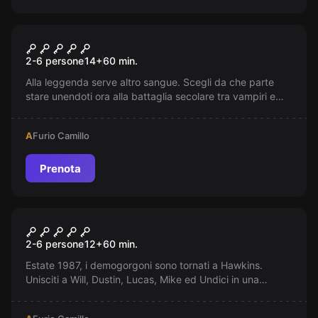
Escape room
Il castello di Dracula –
2-6 persone
14
+
60
min.
Transylvania
Alla leggenda serve altro sangue. Scegli da che parte
stare unendoti ora alla battaglia secolare tra vampiri e
esseri umani.
A
Furio Camillo
Prenota
Escape room
Stranger Things
2-6 persone
12
+
60
min.
Estate 1987, i demogorgoni sono tornati a Hawkins.
Unisciti a Will, Dustin, Lucas, Mike ed Undici in una
avventura nell'Upside Down. Aiutali a sconfiggere le
creature minacciose e scopri il mistero dei ragazzi