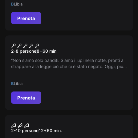
B
Libia
Prenota
Escape room
Rapina alla Banca
2-8 persone
8
+
60
min.
“Non siamo solo banditi. Siamo i lupi nella notte, pronti a
strappare alla legge ciò che ci è stato negato. Oggi, più
che mai, diventiamo leggenda”
B
Libia
Prenota
Performance
Michael Myers: Gli Occhi Della
2-10 persone
12
+
60
min.
Morte