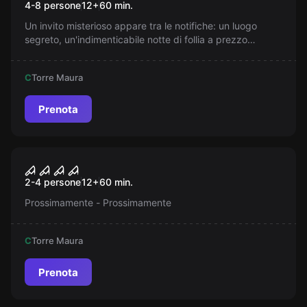
4-8 persone
12
+
60
min.
Un invito misterioso appare tra le notifiche: un luogo
segreto, un'indimenticabile notte di follia a prezzo
stracciato. C'è solo un dettaglio: conosci la parola
d'ordine per entrare? Preparati affinché questo party si
C
Torre Maura
trasformi rapidamente in qualcosa di molto più oscuro.
Prenota
Escape room
Poltergeist - Demoniache
Nuovo
2-4 persone
12
+
60
min.
Presenze
Prossimamente - Prossimamente
C
Torre Maura
Prenota