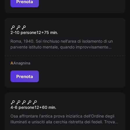
Prenota
Escape room
Prison Break
2-10 persone
12
+
75
min.
Roma, 1940. Sei rinchiuso nell'area di isolamento di un
parvente istituto mentale, quando improvvisamente
scorgi la via di fuga.
A
Anagnina
Prenota
Escape room
Il Cammino Degli Illuminati
4-6 persone
12
+
60
min.
Osa affrontare l'antica prova iniziatica dell’Ordine degli
Illuminati e unisciti alla cerchia ristretta dei fedeli. Trova
l'inizio del percorso segreto in Roma, hai solo 3 ore per