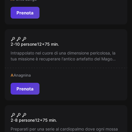
dimensione da incubo. Ce la farai?
Prenota
Escape room
Harry Potter Fuga Dal Mago
Nuovo
2-10 persone
12
+
75
min.
Oscuro
Intrappolato nel cuore di una dimensione pericolosa, la
tua missione è recuperare l'antico artefatto del Mago
Oscuro. Corri il rischio, risolvi enigmi e sfida il destino in
una corsa contro il tempo per garantire il tuo ritorno al
A
Anagnina
mondo reale!
Prenota
Escape room
La Casa Di Carta Rapina In
Nuovo
2-8 persone
12
+
75
min.
Banca
Preparati per una serie al cardiopalmo dove ogni mossa