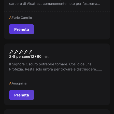
carcere di Alcatraz, comunemente noto per l’estrema
rigidità con...
A
Furio Camillo
Prenota
Escape room
Ultimo Horcrux
2-8 persone
12
+
60
min.
Il Signore Oscuro potrebbe tornare. Così dice una
Profezia. Resta solo un’ora per trovare e distruggere…
l’ultimo Horcrux.
A
Anagnina
Prenota
Escape room