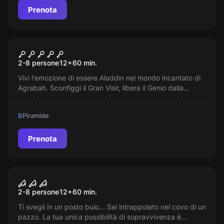
Prenota
Escape room
La Lampada di Aladino
2-8 persone
12
+
60
min.
Vivi l'emozione di essere Aladdin nel mondo incantato di
Agrabah. Sconfiggi il Gran Visir, libera il Genio dalla
lampada e salva il Regno. Corri, il tempo sta per
scadere...
B
Piramide
Prenota
Escape room
Saw
2-8 persone
12
+
60
min.
Ti svegli in un posto buio... Sei intrappolato nel covo di un
pazzo. La tua unica possibilità di sopravvivenza è