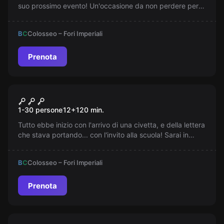
suo prossimo evento! Un'occasione da non perdere per
voi, Detective Marlowe...
B
C
Colosseo – Fori Imperiali
Prenota
Escape room online
Scuola di Maghi Online
1-30 persone
12
+
120
min.
Tutto ebbe inizio con l'arrivo di una civetta, e della lettera
che stava portando... con l'invito alla scuola! Sarai in
grado di diventare un vero Mago?
B
C
Colosseo – Fori Imperiali
Prenota
Escape room online