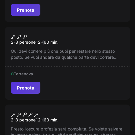
Prenota
Escape room
Paese delle Meraviglie
2-8 persone
12
+
60
min.
Qui devi correre più che puoi per restare nello stesso
posto. Se vuoi andare da qualche parte devi correre...
C
Torrenova
Prenota
Escape room
Monaco Oscuro
2-8 persone
12
+
60
min.
Presto l’oscura profezia sarà compiuta. Se volete salvare
la vostra anima, tu e gli altri eredi dovrete collaborare