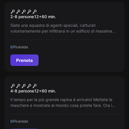
Escape room
Top Secret
2-8 persone
12
+
60
min.
Siete una squadra di agenti speciali, catturati
volontariamente per infiltrarsi in un edificio di massima
sicurezza. Fuggite, recuperate le armi e rubate i piani
TOP SECRET dei missili XJ7. Avete solo un'ora. Buona
B
Piramide
fortuna agente!
Prenota
Escape room
Rapina Alla Zecca di Stato
4-8 persone
12
+
60
min.
Il tempo per la più grande rapina è arrivato! Mettete le
maschere e mostrate al mondo cosa potete fare. Ora i
soldi vi aspettano. Riuscirete a resistere alla pressione?
B
Piramide