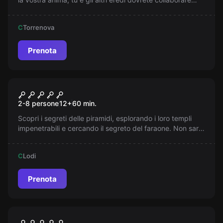
per...
C
Torrenova
Prenota
Escape room
I Segreti d’Egitto
2-8 persone
12
+
60
min.
Scopri i segreti delle piramidi, esplorando i loro templi
impenetrabili e cercando il segreto del faraone. Non sarà
facile, ma con la protezione dei Dei, potresti diventare un
nuovo Figlio del Nilo.
C
Lodi
Prenota
Escape room
Giocattolaio