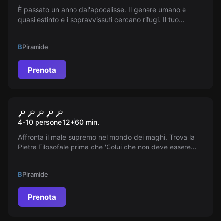
È passato un anno dal'apocalisse. Il genere umano è
quasi estinto e i sopravvissuti cercano rifugi. Il tuo
gruppo ha trovato sicurezza in una prigione
abbandonata, ma sembra che siete stati scoperti...
B
Piramide
Prenota
Escape room
Scuola di Magia
4-10 persone
12
+
60
min.
Affronta il male supremo nel mondo dei maghi. Trova la
Pietra Filosofale prima che 'Colui che non deve essere
nominato' la raggiunga. Il destino dell'intero mondo
magico dipende da te!
B
Piramide
Prenota