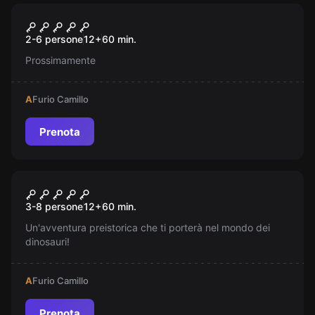
Escape room
Sepolti Vivi
Nuovo
2-6 persone
12
+
60
min.
Prossimamente
A
Furio Camillo
Prenota
Escape room
Jurassic Park Experience
Nuovo
3-8 persone
12
+
60
min.
Un'avventura preistorica che ti porterà nel mondo dei
dinosauri!
A
Furio Camillo
Prenota