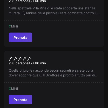
2-8 persone
12
+
60
min.
Nella spettrale Villa Rinaldi è stata scoperta una stanza
murata…lì, l’anima della piccola Clara combatte contro il
Male…Riuscirete a ridarle la pace o sarete anche voi
dannati per sempre?
C
Mirti
Prenota
Escape room
Fuga Dalla Prigione
2-8 persone
12
+
60
min.
Quella prigione nasconde oscuri segreti e sarete voi a
dover scoprire quali…Il Direttore è pronto a tutto pur di
difenderli, siete pronti a rischiare la vostra libertà in 60
minuti?
C
Mirti
Prenota