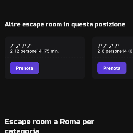
Altre escape room in questa posizione
Escape room
Escape room
Ultimatum
Infected Ho
2-12 persone
14
+
75
min.
2-6 persone
14
+
6
Prenota
Prenota
Escape room a Roma per
categoria