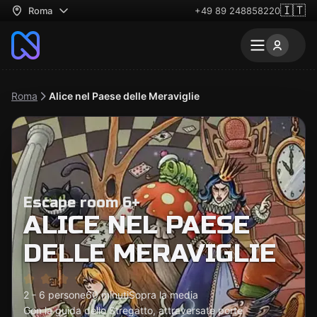
🇮🇹
Roma
+49 89 248858220
Roma
Alice nel Paese delle Meraviglie
Escape room 6+
ALICE NEL PAESE
DELLE MERAVIGLIE
2 - 6 persone
60 minuti
Sopra la media
Con la guida dello Stregatto, attraversate porte