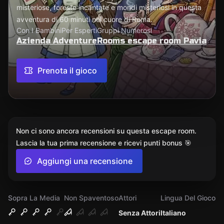
misteriose, foreste incantate e mondi misteriosi in questa
avventura di 60 minuti nel cuore di Roma.
Con I Bambini
Per Esperti
Gruppi Numerosi
Azienda AdventureRooms escape room Pavia
Prenota il gioco
Non ci sono ancora recensioni su questa escape room.
Lascia la tua prima recensione e ricevi punti bonus 🎯
Aggiungi una recensione
Sopra La Media
Non Spaventoso
Attori
Lingua Del Gioco
Senza Attori
Italiano