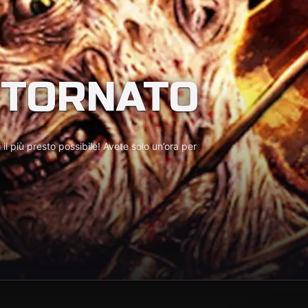
 TORNATO
il più presto possibile! Avete solo un’ora per