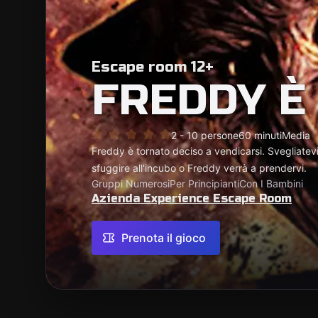
Escape room 12+
FREDDY È
2 - 10 persone
60 minuti
Media
Freddy è tornato deciso a vendicarsi. Svegliatevi 
sfuggire all'incubo o Freddy verrà a prendervi.
Gruppi Numerosi
Per Principianti
Con I Bambini
Azienda Experience Escape Room
Prenota il gioco