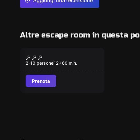
Aggiungi una recensione
Altre escape room in questa po
Escape room
Distruggi L'Anello
2-10 persone
12
+
60
min.
Prenota