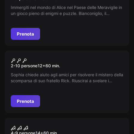
Immergiti nel mondo di Alice nel Paese delle Meraviglie in
un gioco pieno di enigmi e puzzle. Bianconiglio, il
Cappellaio Matto e la Regina di Cuori ti aspettano in una
missione contro il tempo. Ti ritroverai in una reception
magica, un tunnel di edera e una stanza nera. Riuscirai a
Prenota
portare a termine la tua missione?
Escape room
50 Sfumature di Nero
2-10 persone
12
+
60
min.
Sophia chiede aiuto agli amici per risolvere il mistero della
scomparsa di suo fratello Rick. Riuscirai a svelare i
segreti oscuro che circonda la vita di Rick e risolvere il
mistero della sua scomparsa?
Prenota
Escape room
Non Aprite Quella Porta
4-9 persone
14
+
60
min.