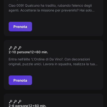
Ciao 009! Qualcuno ha tradito, rubando l’elenco degli
agenti. Accetterai la missione per prevenirlo? Hai solo
un’ora. Scopri di più dove ci incontreremo.
Prenota
Escape room
Il Segreto di Da Vinci
2-10 persone
12
+
60
min.
Entra nell'élite 'L'Ordine di Da Vinci'. Con decorazioni
originali, puzzle unici. Lavora in squadra, realizza la tua
missione. Scopri il segreto di Da Vinci. Questo è il TUO
viaggio!
Prenota
Escape room
I Dilemmi di Bianconiglio
2-6 persone
12
+
60
min.