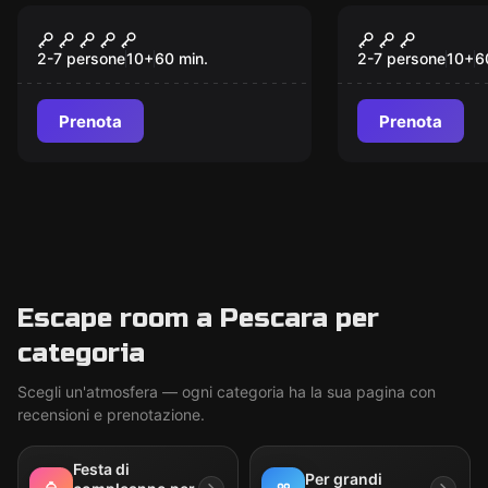
Escape room
Escape room
Monastero
Elimina il 
Abbandonato
2-7 persone
10
+
60
min.
2-7 persone
10
+
6
Prenota
Prenota
Escape room a Pescara per
categoria
Scegli un'atmosfera — ogni categoria ha la sua pagina con
recensioni e prenotazione.
Festa di
Per grandi