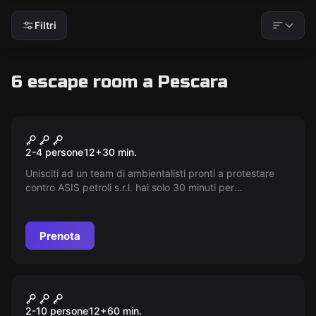
Filtri
6 escape room a Pescara
Escape room
L'Ascensore
2-4 persone
12
+
30
min.
Unisciti ad un team di ambientalisti pronti a protestare
contro ASIS petroli s.r.l. hai solo 30 minuti per
raggiungere l'obiettivo! Riuscirai?
Prenota
Escape room
Spy Mission
2-10 persone
12
+
60
min.