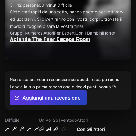
3 - 12 persone
60 minuti
Difficile
Siete stati rapiti da una setta, hanno pagato per torturarvi
ed uccidervi. Si divertiranno con i vostri corpi… trovate il
modo di fuggire o sarà la vostra fine!
Gruppi Numerosi
Attori
Per Esperti
Con I Bambini
Horror
Azienda The Fear Escape Room
Non ci sono ancora recensioni su questa escape room.
Lascia la tua prima recensione e ricevi punti bonus 🎯
Aggiungi una recensione
Difficile
Un Po' Spaventoso
Attori
Con Gli Attori