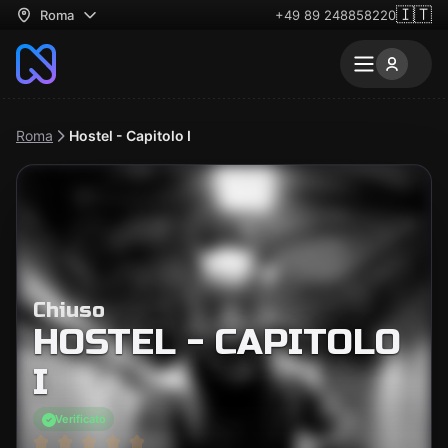
🇮🇹
Roma
+49 89 248858220
Roma
Hostel - Capitolo I
Chiuso
HOSTEL - CAPITOLO
I
Verificato