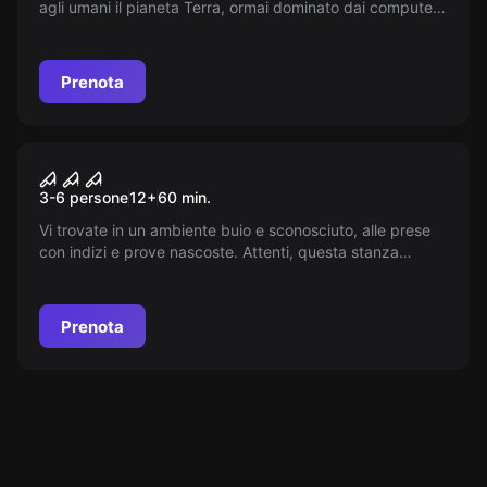
agli umani il pianeta Terra, ormai dominato dai computer.
Intrappolati in un candido ma pericoloso cubo, avrete
solo 60 minuti per compiere la vostra missione!
Prenota
Escape room
Saw
3-6 persone
12
+
60
min.
Vi trovate in un ambiente buio e sconosciuto, alle prese
con indizi e prove nascoste. Attenti, questa stanza
nasconde terribili segreti! Non abbiate paura, avete solo
60 minuti per liberarvi da uno psicopatico aguzzino..
Prenota