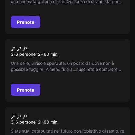
una rinomata galleria d’arte. Qualcosa di strano sta per
accadere...curiosi? Visitateci!
Prenota
Escape room
In Galera!
3-6 persone
12
+
60
min.
Una cella, un'isola sperduta, un posto da dove non è
possibile fuggire. Almeno finora...riuscirete a compiere
quello che nessuno è mai riuscito a fare?
Prenota
Escape room
The Cube
3-6 persone
12
+
60
min.
Siete stati catapultati nel futuro con l’obiettivo di restituire