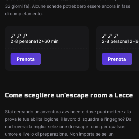
32 giorni fa). Alcune schede potrebbero essere ancora in fase
di completamento.
Escape room
Escape room
Lost City of Atlantis
School Of 
Nuovo
Nuovo
2-8 persone
12
+
60
min.
2-8 persone
12
+
6
Prenota
Prenota
Come scegliere un'escape room a Lecce
Stai cercando un'avventura avvincente dove puoi mettere alla
prova le tue abilità logiche, il lavoro di squadra e l'ingegno? Da
noi troverai la miglior selezione di escape room per qualsiasi
umore e livello di preparazione. Non importa se sei un