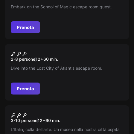
Embark on the School of Magic escape room quest.
Prenota
Escape room
Lost City of Atlantis
Nuovo
2-8 persone
12
+
60
min.
Dive into the Lost City of Atlantis escape room.
Prenota
Escape room
Fuga dal museo
3-10 persone
12
+
60
min.
L'Italia, culla dell'arte. Un museo nella nostra città ospita