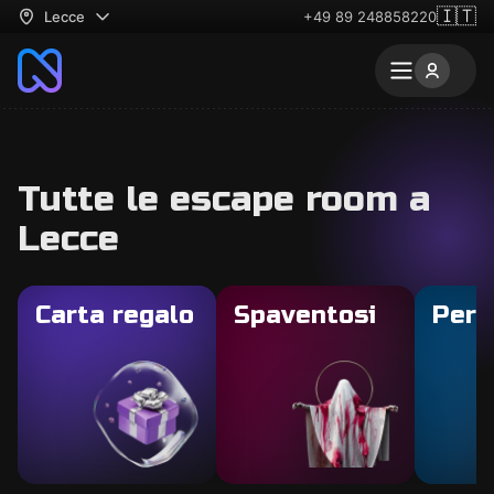
🇮🇹
Lecce
+49 89 248858220
Tutte le escape room a
Lecce
Carta regalo
Spaventosi
Per 