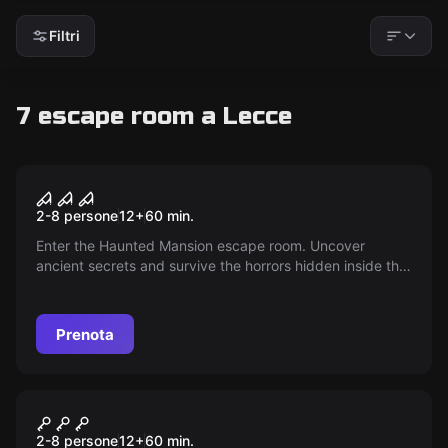
Filtri
7 escape room a Lecce
Escape room
Haunted Mansion
Nuovo
2-8 persone
12
+
60
min.
Enter the Haunted Mansion escape room. Uncover
ancient secrets and survive the horrors hidden inside the
cursed house.
Prenota
Escape room
School Of Magic
Nuovo
2-8 persone
12
+
60
min.