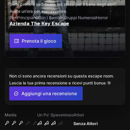
Siete pronti a sacrificare voi stessi per il bene degli altri?
Avete un’ora per sopravvivere.
Per Principianti
Con I Bambini
Gruppi Numerosi
Horror
Azienda The Key Escape
Prenota il gioco
Non ci sono ancora recensioni su questa escape room.
Lascia la tua prima recensione e ricevi punti bonus 🎯
Aggiungi una recensione
Media
Un Po' Spaventoso
Attori
Senza Attori