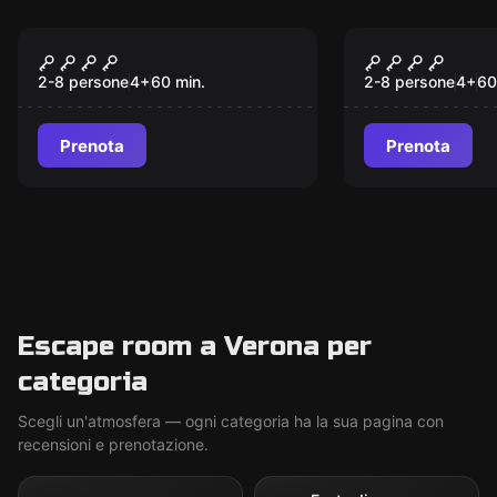
Escape room
Escape room
Il Codice Da Vinci
Il Mistero 
Nuovo
Nuovo
Templari
2-8 persone
4
+
60
min.
2-8 persone
4
+
60
Prenota
Prenota
Escape room a Verona per
categoria
Scegli un'atmosfera — ogni categoria ha la sua pagina con
recensioni e prenotazione.