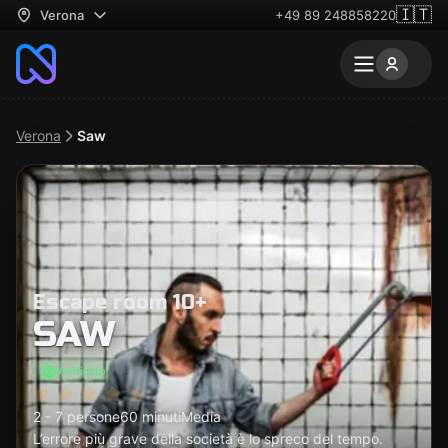
🇮🇹
Verona
+49 89 248858220
Verona
Saw
Escape room 10+
SAW
Verificato
2 - 7 persone
60 minuti
Media
L’errore più grave della società è lo spreco del tempo.