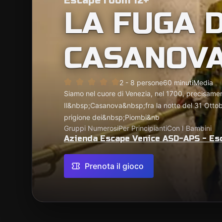
Escape room 12+
LA FUGA D
CASANOV
2 - 8 persone
60 minuti
Media
Siamo nel cuore di Venezia, nel 1700, precisame
Il&nbsp;Casanova&nbsp;fra la notte del 31 Otto
prigione dei&nbsp;Piombi&nb
Gruppi Numerosi
Per Principianti
Con I Bambini
Azienda Escape Venice ASD-APS - Es
Prenota il gioco