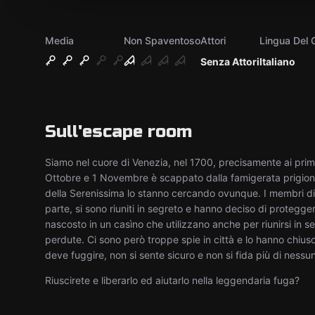
Media
Non Spaventoso
Attori
Lingua Del 
Senza Attori
Italiano
Sull'escape room
Siamo nel cuore di Venezia, nel 1700, precisamente ai prim
Ottobre e 1 Novembre è scappato dalla famigerata prigion
della Serenissima lo stanno cercando ovunque. I membri di
parte, si sono riuniti in segreto e hanno deciso di protegge
nascosto in un casìno che utilizzano anche per riunirsi in s
perdute. Ci sono però troppe spie in città e lo hanno chiu
deve fuggire, non si sente sicuro e non si fida più di nessu
Riuscirete e liberarlo ed aiutarlo nella leggendaria fuga?