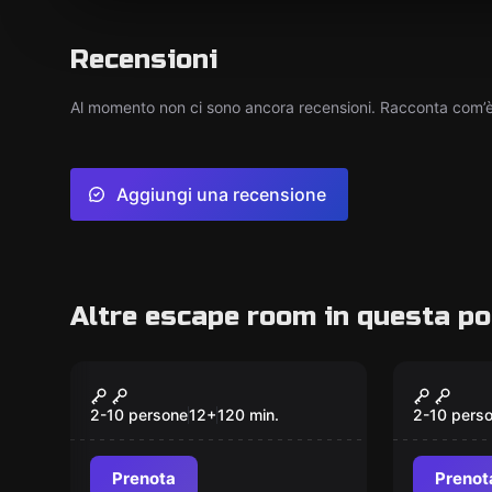
Recensioni
Al momento non ci sono ancora recensioni. Racconta com’è s
Aggiungi una recensione
Altre escape room in questa po
All'aperto
All'aperto
Fuga dalla Peste
Il Teso
2-10 persone
12
+
120
min.
2-10 pers
Prenota
Prenot