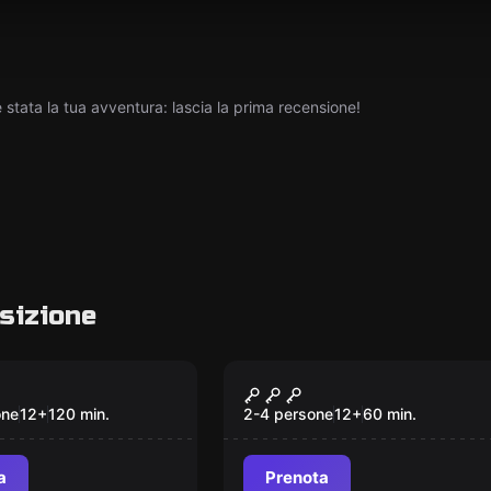
tata la tua avventura: lascia la prima recensione!
sizione
Escape room
ro dei Templari
Venice under Attack:
Nuovo
60 min to defuse the
one
12
+
120
min.
2-4 persone
12
+
60
min.
bomb
a
Prenota