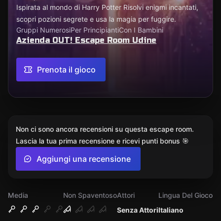
Ispirata al mondo di Harry Potter Risolvi enigmi incantati,
scopri pozioni segrete e usa la magia per fuggire.
Gruppi Numerosi
Per Principianti
Con I Bambini
Azienda OUT! Escape Room Udine
Prenota il gioco
Non ci sono ancora recensioni su questa escape room.
Lascia la tua prima recensione e ricevi punti bonus 🎯
Aggiungi una recensione
Media
Non Spaventoso
Attori
Lingua Del Gioco
Senza Attori
Italiano