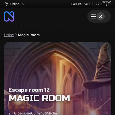
🇮🇹
Udine
+49 89 248858220
Udine
Magic Room
Escape room 12+
MAGIC ROOM
2 - 8 persone
60 minuti
Media