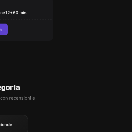
om
Y CIRCUS
one
12
+
60
min.
a
egoria
 con recensioni e
ziende