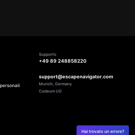
Supporto
+49 89 248858220
support@escapenavigator.com
Munich, Germany
 personali
Codeum UG
Hai trovato un errore?