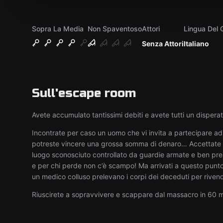
Sopra La Media
Non Spaventoso
Attori
Lingua Del 
Senza Attori
Italiano
Sull'escape room
Avete accumulato tantissimi debiti e avete tutti un disperat
Incontrate per caso un uomo che vi invita a partecipare ad 
potreste vincere una grossa somma di denaro… Accettate l’i
luogo sconosciuto controllato da guardie armate e ben pres
e per chi perde non c’è scampo! Ma arrivati a questo punto 
un medico colluso prelevano i corpi dei deceduti per riven
Riuscirete a sopravvivere e scappare dal massacro in 60 m