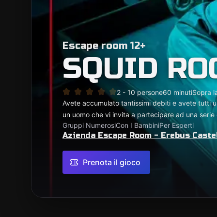
Escape room 12+
SQUID RO
2 - 10 persone
60 minuti
Sopra l
Avete accumulato tantissimi debiti e avete tutti 
un uomo che vi invita a partecipare ad una serie 
Gruppi Numerosi
Con I Bambini
Per Esperti
Azienda Escape Room - Erebus Cast
Prenota il gioco