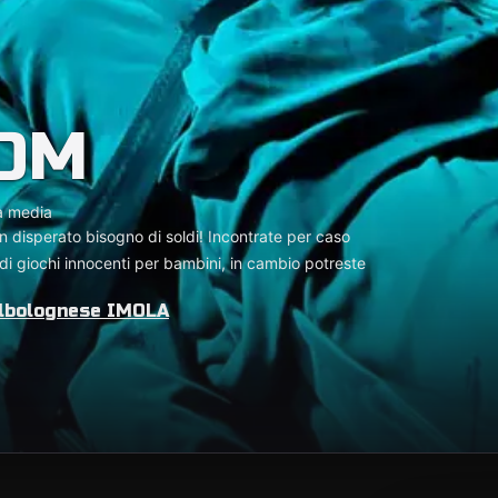
OM
a media
un disperato bisogno di soldi! Incontrate per caso
di giochi innocenti per bambini, in cambio potreste
elbolognese IMOLA