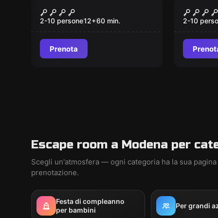
Escape room
Escape ro
THE GHOST SHIP
CREEP
2-10 persone
12
+
60
min.
2-10 pers
Prenota
Prenot
Escape room a Modena per cat
Scegli un'atmosfera — ogni categoria ha la sua pagina
prenotazione.
Festa di compleanno
Per grandi a
per bambini