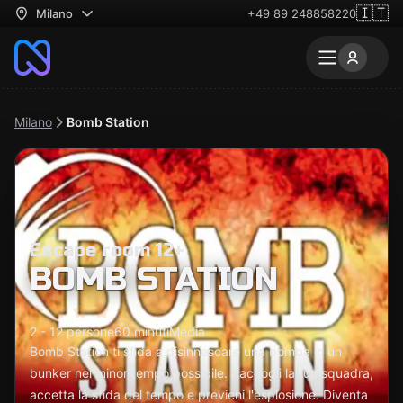
🇮🇹
Milano
+49 89 248858220
Milano
Bomb Station
Escape room 12+
BOMB STATION
2 - 12 persone
60 minuti
Media
Bomb Station ti sfida a disinnescare una bomba in un
bunker nel minor tempo possibile. Raccogli la tua squadra,
accetta la sfida del tempo e previeni l'esplosione. Diventa