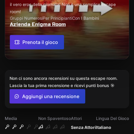
il vero eroe della giornata! Non è una semplice escape
room!
Gruppi Numerosi
Per Principianti
Con I Bambini
Azienda Enigma Room
Prenota il gioco
Non ci sono ancora recensioni su questa escape room.
Lascia la tua prima recensione e ricevi punti bonus 🎯
Aggiungi una recensione
Media
Non Spaventoso
Attori
Lingua Del Gioco
Senza Attori
Italiano