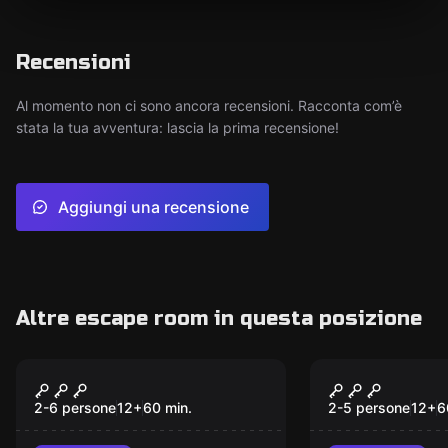
Recensioni
Al momento non ci sono ancora recensioni. Racconta com’è
stata la tua avventura: lascia la prima recensione!
Aggiungi una recensione
Altre escape room in questa posizione
Escape room
Escape room
Maniac Basement
Save the P
2-6 persone
12
+
60
min.
2-5 persone
12
+
6