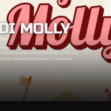
 DI MOLLY
 media
 trovate gli indizi e ricostruite il menù prima che
ostre mani: Escape Room Mantova vi aspetta 🔑