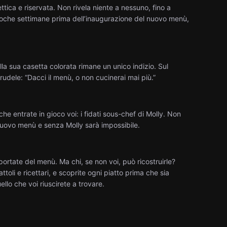
ttica e riservata. Non rivela niente a nessuno, fino a
poche settimane prima dell’inaugurazione del nuovo menù,
la sua casetta colorata rimane un unico indizio. Sul
rudele: “Dacci il menù, o non cucinerai mai più.”
he entrate in gioco voi: i fidati sous-chef di Molly. Non
 nuovo menù e senza Molly sarà impossibile.
portate del menù. Ma chi, se non voi, può ricostruirle?
ttoli e ricettari, e scoprite ogni piatto prima che sia
ello che voi riuscirete a trovare.