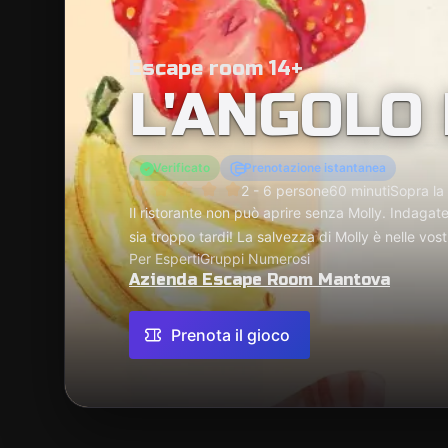
Escape room 14+
L'ANGOLO
Verificato
Prenotazione istantanea
2 - 6 persone
60 minuti
Sopra la
Il ristorante non può aprire senza Molly. Indagate,
sia troppo tardi! La salvezza di Molly è nelle v
Per Esperti
Gruppi Numerosi
Azienda Escape Room Mantova
Prenota il gioco