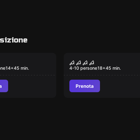
sizione
om
Escape room
llaio
Il Manicomio
one
14
+
45
min.
4-10 persone
18
+
45
min.
a
Prenota