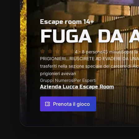
Escape room 14+
FUGA DA 
4 - 8 persone
45 minuti
Sopra la
PRIGIONIERI…RIUSCIRETE AD EVADERE DA UNA 
trasferiti nella sezione speciale del carcere di Al
prigionieri avevan
Gruppi Numerosi
Per Esperti
Azienda Lucca Escape Room
Prenota il gioco