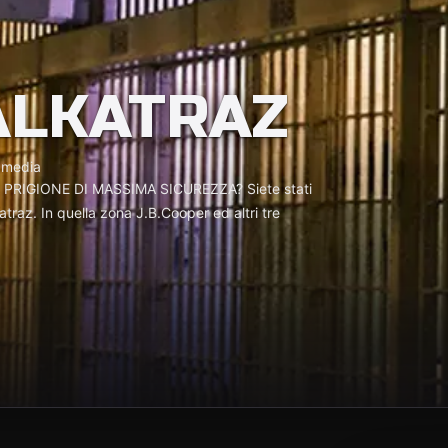
ALKATRAZ
 media
PRIGIONE DI MASSIMA SICUREZZA? Siete stati
catraz. In quella zona J.B.Cooper ed altri tre