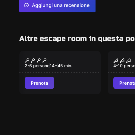
Aggiungi una recensione
Altre escape room in questa po
Escape room
Escape ro
Zombie Lab
Il Mace
2-6 persone
14
+
45
min.
4-10 pers
Prenota
Prenot