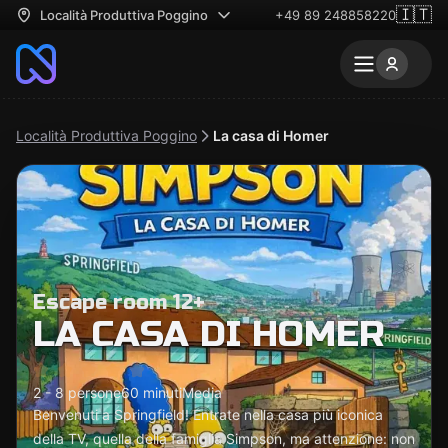
🇮🇹
Località Produttiva Poggino
+49 89 248858220
Località Produttiva Poggino
La casa di Homer
Escape room 12+
LA CASA DI HOMER
2 - 8 persone
60 minuti
Media
Benvenuti a Springfield! Entrate nella casa più iconica
della TV, quella della famiglia Simpson, ma attenzione: non