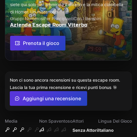
siete qui solo per ammirare il divano e la mitica ciambella
di Homer. Un misterioso
Gruppi Numerosi
Per Principianti
Con I Bambini
Azienda Escape Room Viterbo
Prenota il gioco
Non ci sono ancora recensioni su questa escape room.
Lascia la tua prima recensione e ricevi punti bonus 🎯
Aggiungi una recensione
Media
Non Spaventoso
Attori
Lingua Del Gioco
Senza Attori
Italiano