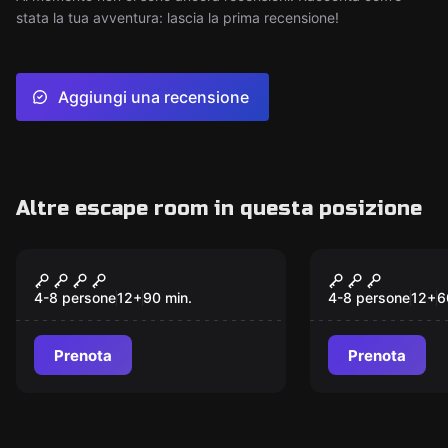
stata la tua avventura: lascia la prima recensione!
Aggiungi una recensione
Altre escape room in questa posizione
Escape room
Escape room
Area 51
Nosferatu
4-8 persone
12
+
90
min.
4-8 persone
12
+
6
Prenota
Prenota