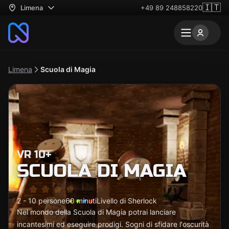
🇮🇹
Limena
+49 89 248858220
Limena
Scuola di Magia
VR 10+
SCUOLA DI MAGIA
2 - 10 persone
60 minuti
Livello di Sherlock
Nel mondo della Scuola di Magia potrai lanciare
incantesimi ed eseguire prodigi. Sogni di sfidare l'oscurità