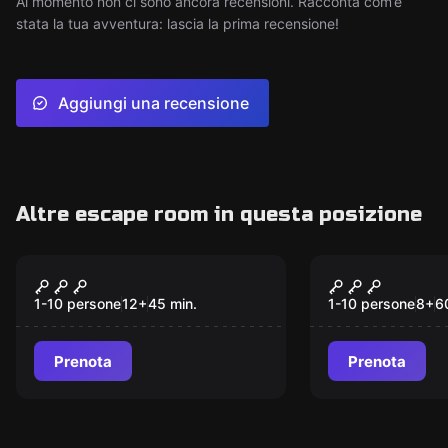
Al momento non ci sono ancora recensioni. Racconta com’è
stata la tua avventura: lascia la prima recensione!
Aggiungi una recensione
Altre escape room in questa posizione
VR
VR
Zombie Moon
SUPERHER
1-10 persone
12
+
45
min.
1-10 persone
8
+
6
Prenota
Prenota