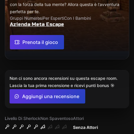
con la forza della tua mente? Allora questa è l'avventura
perfetta per te.
Gruppi Numerosi
Per Esperti
Con I Bambini
Azienda Meta Escape
Prenota il gioco
Non ci sono ancora recensioni su questa escape room.
Lascia la tua prima recensione e ricevi punti bonus 🎯
Aggiungi una recensione
Livello Di Sherlock
Non Spaventoso
Attori
Senza Attori