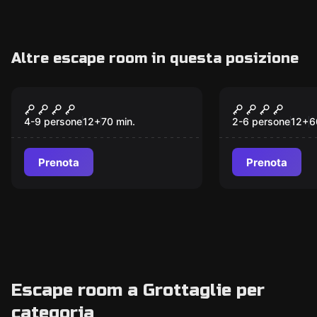
Altre escape room in questa posizione
Escape room
VR
HYSTERIA
Escape the
4-9 persone
12
+
70
min.
2-6 persone
12
+
6
Prenota
Prenota
Escape room a Grottaglie per
categoria