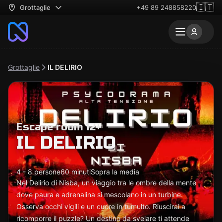
🇮🇹
Grottaglie
+49 89 248858220
Grottaglie
IL DELIRIO
Escape room 12+
IL DELIRIO
4 - 8 persone
60 minuti
Sopra la media
Nel Delirio di Nisba, un viaggio tra le ombre della mente
dove paura e adrenalina si mescolano in un turbine.
Osserva occhi vigili e un cuore in tumulto. Riuscirai a
ricomporre il puzzle? Un destino da svelare ti attende