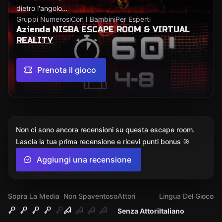
dietro l'angolo…
Gruppi Numerosi
Con I Bambini
Per Esperti
Azienda NISBA ESCAPE ROOM & VIRTUAL
REALITY
Prenota il gioco
Non ci sono ancora recensioni su questa escape room.
Lascia la tua prima recensione e ricevi punti bonus 🎯
Aggiungi una recensione
Sopra La Media
Non Spaventoso
Attori
Lingua Del Gioco
Senza Attori
Italiano