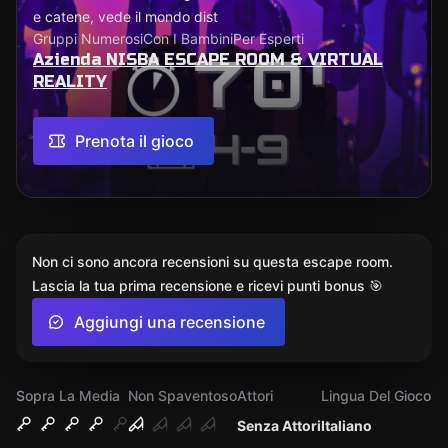
e catene, vede il mondo dist
Gruppi Numerosi
Con I Bambini
Per Esperti
Azienda NISBA ESCAPE ROOM & VIRTUAL
REALITY
Prenota il gioco
Non ci sono ancora recensioni su questa escape room.
Lascia la tua prima recensione e ricevi punti bonus 🎯
Aggiungi una recensione
Sopra La Media
Non Spaventoso
Attori
Lingua Del Gioco
Senza Attori
Italiano