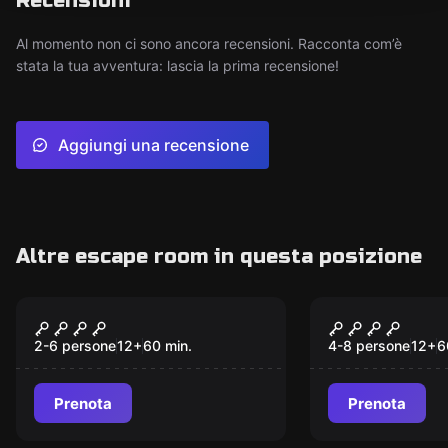
Recensioni
Al momento non ci sono ancora recensioni. Racconta com’è
stata la tua avventura: lascia la prima recensione!
Aggiungi una recensione
Altre escape room in questa posizione
VR
Escape room
Escape the Worlds
IL DELIRIO
2-6 persone
12
+
60
min.
4-8 persone
12
+
6
Prenota
Prenota