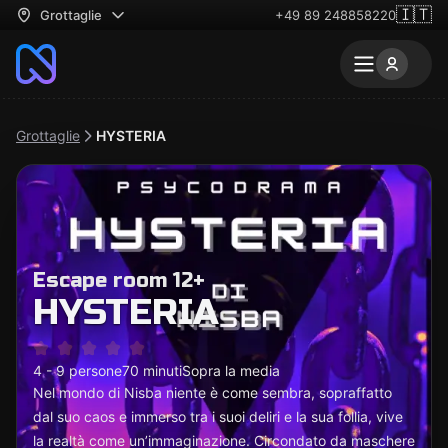
🇮🇹
Grottaglie
+49 89 248858220
Grottaglie
HYSTERIA
Escape room 12+
HYSTERIA
4 - 9 persone
70 minuti
Sopra la media
Nel mondo di Nisba niente è come sembra, sopraffatto
dal suo caos e immerso tra i suoi deliri e la sua follia, vive
la realtà come un’immaginazione. Circondato da maschere