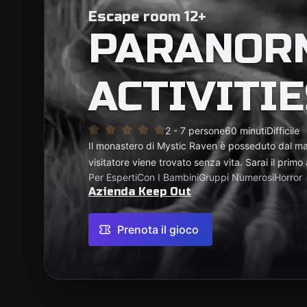
Escape room 12+
PARANOR
ACTIVITI
2 - 7 persone
60 minuti
Difficile
Il monastero di Mystic Raven è posseduto dal ma
visitatore viene trovato senza vita. Sarai il primo
Per Esperti
Con I Bambini
Gruppi Numerosi
Horror
Azienda Keep Out
Prenota il gioco