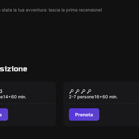
tata la tua avventura: lascia la prima recensione!
sizione
om
Escape room
lle
PHOBIA
Nuovo
ne
14
+
60
min.
2-7 persone
16
+
60
min.
a
Prenota