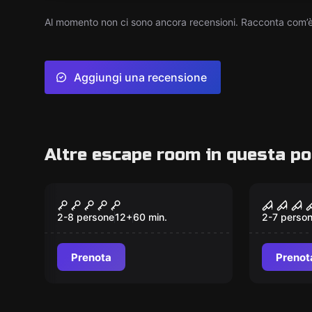
Al momento non ci sono ancora recensioni. Racconta com’è s
Aggiungi una recensione
Altre escape room in questa po
Escape room
Escape ro
The Illusionist
Annabe
2-8 persone
12
+
60
min.
2-7 perso
Prenota
Prenot