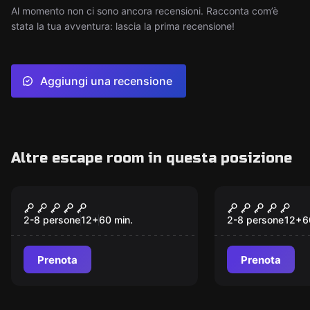
Al momento non ci sono ancora recensioni. Racconta com’è
stata la tua avventura: lascia la prima recensione!
Aggiungi una recensione
Altre escape room in questa posizione
Escape room
Escape room
Saw
Il Tempio 
2-8 persone
12
+
60
min.
2-8 persone
12
+
6
Prenota
Prenota