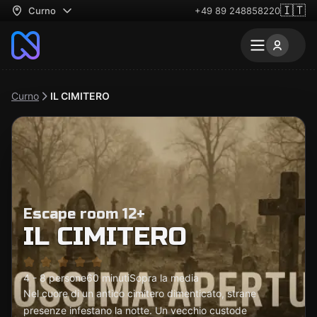
🇮🇹
Curno
+49 89 248858220
Curno
IL CIMITERO
Escape room 12+
IL CIMITERO
4 - 8 persone
60 minuti
Sopra la media
Nel cuore di un antico cimitero dimenticato, strane
presenze infestano la notte. Un vecchio custode