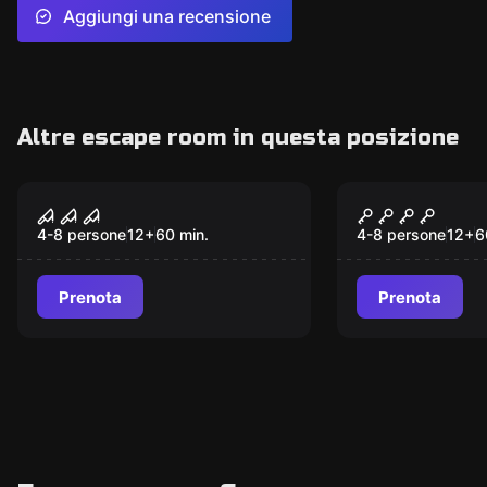
Aggiungi una recensione
Altre escape room in questa posizione
Escape room
Escape room
LA CLINICA
ALCATRAZ
4-8 persone
12
+
60
min.
4-8 persone
12
+
6
Prenota
Prenota