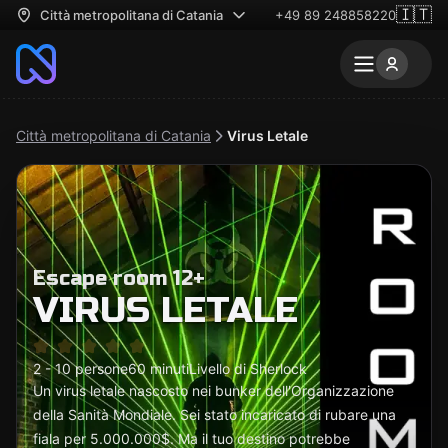
🇮🇹
Città metropolitana di Catania
+49 89 248858220
Città metropolitana di Catania
Virus Letale
Escape room 12+
VIRUS LETALE
2 - 10 persone
60 minuti
Livello di Sherlock
Un virus letale nascosto nei bunker dell'Organizzazione
della Sanità Mondiale. Sei stato incaricato di rubare una
fiala per 5.000.000$. Ma il tuo destino potrebbe