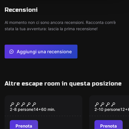
Recensioni
Al momento non ci sono ancora recensioni. Racconta com’è
stata la tua avventura: lascia la prima recensione!
Aggiungi una recensione
Altre escape room in questa posizione
Escape room
Escape room
Il legame oscuro
Mystery R
2-8 persone
14
+
60
min.
2-10 persone
12
+
Prenota
Prenota