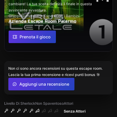
cambiare! La tua scelta definirà il finale in questa
avvincente avventura.
Gruppi Numerosi
Per Esperti
Con I Bambini
Azienda Escape Room Palermo
Prenota il gioco
Non ci sono ancora recensioni su questa escape room.
Lascia la tua prima recensione e ricevi punti bonus 🎯
Aggiungi una recensione
Livello Di Sherlock
Non Spaventoso
Attori
Senza Attori