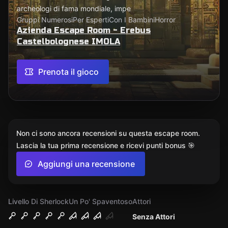
archeologi di fama mondiale, impe
Gruppi Numerosi
Per Esperti
Con I Bambini
Horror
Azienda Escape Room - Erebus
Castelbolognese IMOLA
Prenota il gioco
Non ci sono ancora recensioni su questa escape room.
Lascia la tua prima recensione e ricevi punti bonus 🎯
Aggiungi una recensione
Livello Di Sherlock
Un Po' Spaventoso
Attori
Senza Attori