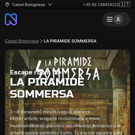
🇮🇹
Castel Bolognese
+49 89 248858220
Castel Bolognese
LA PIRAMIDE SOMMERSA
Escape room 12+
LA PIRAMIDE
SOMMERSA
2 - 8 persone
60 minuti
Livello di Sherlock
Misteri antichi, scoperte rivoluzionarie e tesori
inestimabili&nbsp;giacciono sepolti&nbsp;&nbsp;sotto le
ardenti sabbie dell’Antico Egitto. Tu e la tua squadra siete