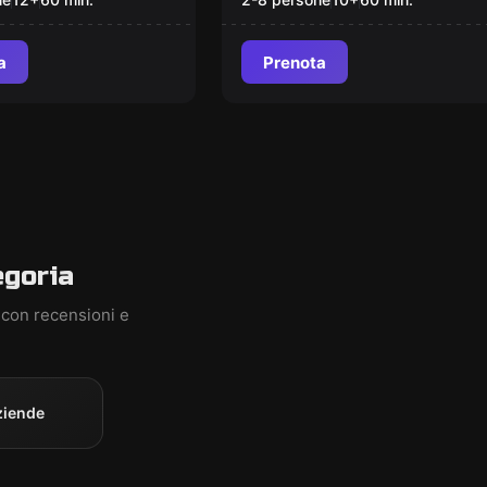
a
Prenota
egoria
 con recensioni e
ziende