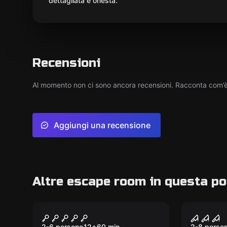
dettagliata e onesta.
Recensioni
Al momento non ci sono ancora recensioni. Racconta com’è s
Aggiungi una recensione
Altre escape room in questa po
Performance
Escape ro
Fuga da Alcatraz
Area 51
2-6 persone
12
+
60
min.
2-8 perso