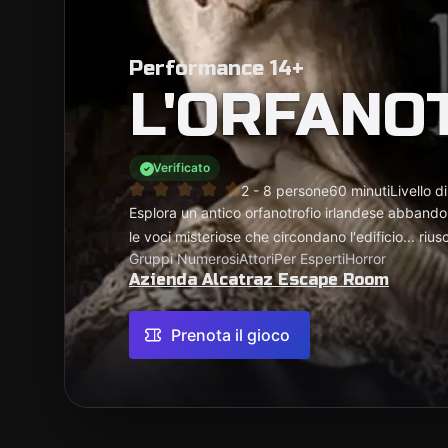
Performance 14+
L'ORFANO
Verificato
2 - 8 persone
60 minuti
Livello d
Esplora un antico orfanotrofio irlandese abbando
le voci misteriose che circondano l'edificio... riusc
Gruppi Numerosi
Attori
Per Esperti
Horror
Azienda Alcatraz Escape Room
Prenota il gioco