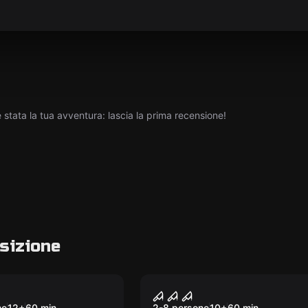
tata la tua avventura: lascia la prima recensione!
sizione
om
Escape room
Stranger Room
ne
12
+
60
min.
2-8 persone
10
+
60
min.