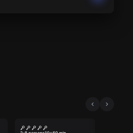
Escape room
Rapina al Caveau
2-8 persone
10
+
60
min.