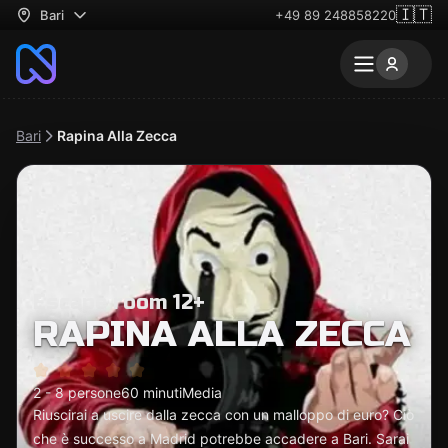
🇮🇹
Bari
+49 89 248858220
Bari
Rapina Alla Zecca
Escape room 12+
RAPINA ALLA ZECCA
2 - 8 persone
60 minuti
Media
Riuscirai a uscire dalla zecca con un malloppo di euro? Ciò
che è successo a Madrid potrebbe accadere a Bari. Sarai