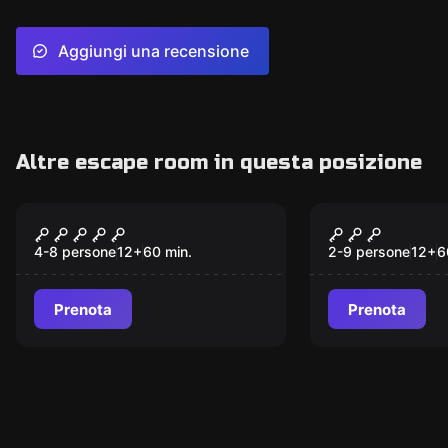
Aggiungi una recensione
Altre escape room in questa posizione
Escape room
Escape room
L’Enigmista
L'Ufficio de
Killer
4-8 persone
12
+
60
min.
2-9 persone
12
+
6
Prenota
Prenota