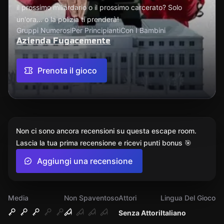
il prossimo miliardario o il prossimo carcerato? Solo
un'ora... o la polizia ti prenderà!
Gruppi Numerosi
Per Principianti
Con I Bambini
Azienda Fugacemente
Prenota il gioco
Non ci sono ancora recensioni su questa escape room.
Lascia la tua prima recensione e ricevi punti bonus 🎯
Aggiungi una recensione
Media
Non Spaventoso
Attori
Lingua Del Gioco
Senza Attori
Italiano