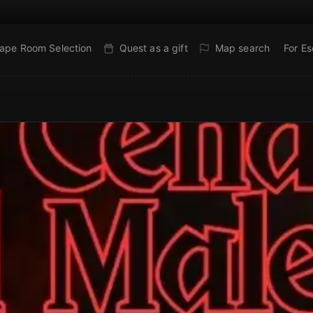
ape Room Selection
Quest as a gift
Map search
For E