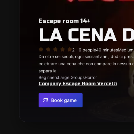
Escape room 14+
LA CENA 
2 - 6 people
40 minutes
Medium
Da oltre sei secoli, ogni sessant’anni, dodici presce
celebrare una cena che non compare in nessun ca
separa la
Beginners
Large Groups
Horror
Company Escape Room Vercelli
Book game