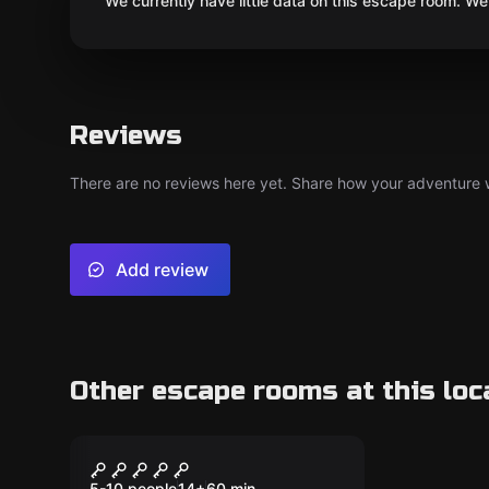
We currently have little data on this escape room. We 
Reviews
There are no reviews here yet. Share how your adventure we
Add review
Other escape rooms at this loc
Escape room
Entropia
5-10 people
14
+
60
min.