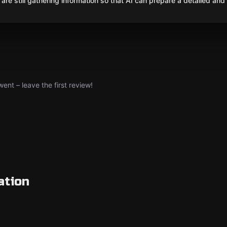
are still gathering information so that AI can prepare a detailed and
nt – leave the first review!
ation