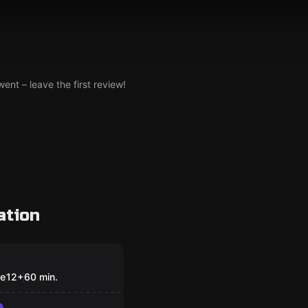
nt – leave the first review!
ation
om
Y CIRCUS
le
12
+
60
min.