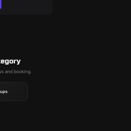
tegory
ews and booking.
oups