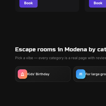
Book
Book
Escape rooms in Modena by ca
Pick a vibe — every category is a real page with revi
Kids' Birthday
For large gr