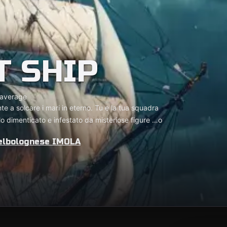
T SHIP
average
e a solcare i mari in eterno. Tu e la tua squadra
ello dimenticato e infestato da misteriose figure …o
elbolognese IMOLA