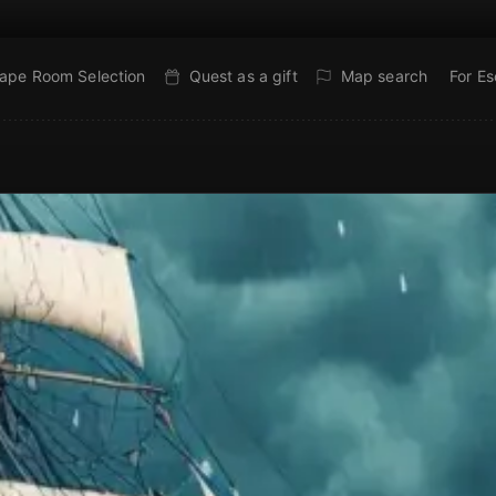
ape Room Selection
Quest as a gift
Map search
For E