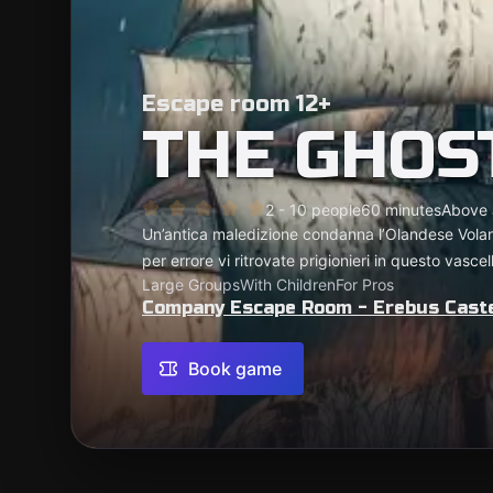
Escape room 12+
THE GHOS
2 - 10 people
60 minutes
Above 
Un’antica maledizione condanna l’Olandese Volant
per errore vi ritrovate prigionieri in questo vasc
Large Groups
With Children
For Pros
Company Escape Room - Erebus Cast
Book game