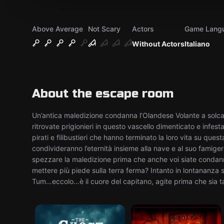
Above Average
Not Scary
Actors
Game Lang
Without Actors
Italiano
About the escape room
Un’antica maledizione condanna l’Olandese Volante a solcare
ritrovate prigionieri in questo vascello dimenticato e infes
pirati e filibustieri che hanno terminato la loro vita su q
condivideranno l’eternità insieme alla nave e al suo famigera
spezzare la maledizione prima che anche voi siate condanna
mettere più piede sulla terra ferma? Intanto in lontananza
Tum…eccolo…è il cuore del capitano, agite prima che sia ta