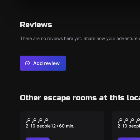
Reviews
There are no reviews here yet. Share how your adventure we
Add review
Other escape rooms at this loc
Escape room
Escape ro
SQUID ROOM
CREEP
2-10 people
12
+
60
min.
2-10 peop