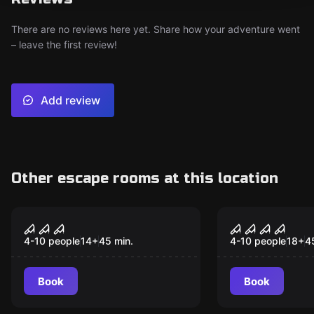
There are no reviews here yet. Share how your adventure went
– leave the first review!
Add review
Other escape rooms at this location
Escape room
Escape room
The Butcher
Il Manicom
4-10 people
14
+
45
min.
4-10 people
18
+
4
Book
Book