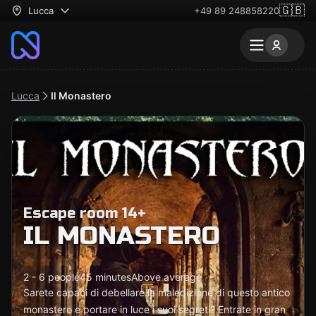
🇬🇧
Lucca
+49 89 248858220
Lucca
Il Monastero
Escape room 14+
IL MONASTERO
2 - 6 people
45 minutes
Above average
Sarete capaci di debellare la maledizione di questo antico
monastero e portare in luce i suoi segreti? Entrate in gran