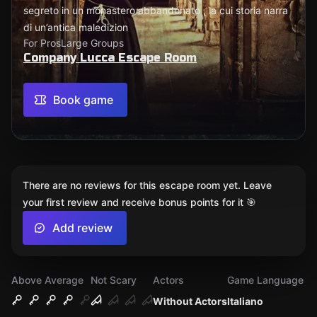
segreto in un monastero abbandonato , la cui storia narra
di un’antica maledizion
For Pros
Large Groups
Company Lucca Escape Room
Book game
There are no reviews for this escape room yet. Leave
your first review and receive bonus points for it 🎯
Add review
Above Average
Not Scary
Actors
Game Language
Without Actors
Italiano