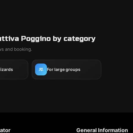
uttiva Poggino by category
ews and booking.
izards
For large groups
ator
General Information