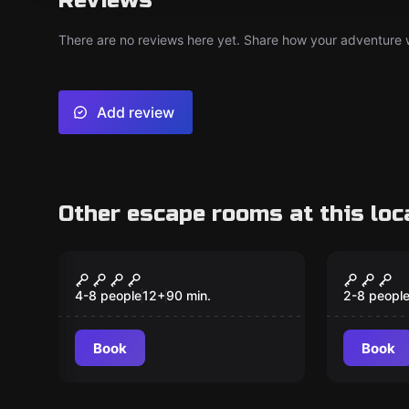
Reviews
There are no reviews here yet. Share how your adventure we
Add review
Other escape rooms at this loc
Escape room
Escape ro
Area 51
La cas
4-8 people
12
+
90
min.
2-8 peopl
Book
Book