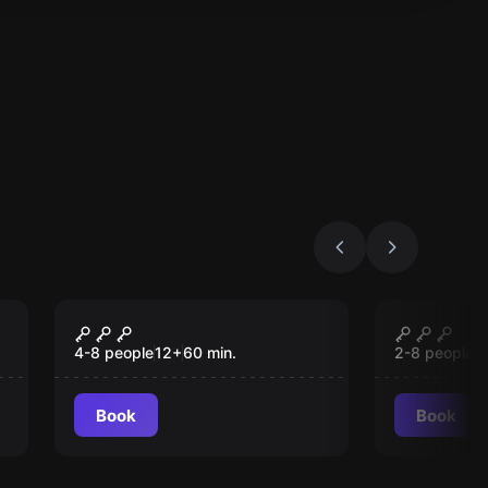
Escape room
Escape roo
Nosferatu
Atlantid
4-8 people
12
+
60
min.
2-8 people
1
Book
Book