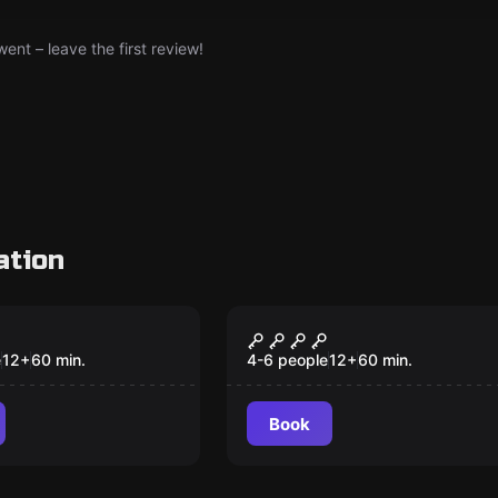
nt – leave the first review!
ation
om
Escape room
a di Homer
The Conjuring
e
12
+
60
min.
4-6 people
12
+
60
min.
Book