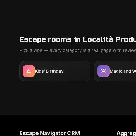
Escape rooms in Località Prod
Pick a vibe — every category is a real page with revi
Kids' Birthday
Magic and W
Escape Navigator CRM
Aggreg