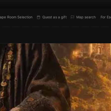
ape Room Selection
Quest as a gift
Map search
For E