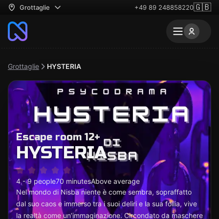
🇬🇧
Grottaglie
+49 89 248858220
Grottaglie
HYSTERIA
Escape room 12+
HYSTERIA
4 - 9 people
70 minutes
Above average
Nel mondo di Nisba niente è come sembra, sopraffatto
dal suo caos e immerso tra i suoi deliri e la sua follia, vive
la realtà come un’immaginazione. Circondato da maschere