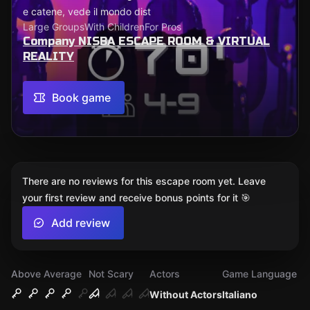
e catene, vede il mondo dist
Large Groups
With Children
For Pros
Company NISBA ESCAPE ROOM & VIRTUAL
REALITY
Book game
There are no reviews for this escape room yet. Leave
your first review and receive bonus points for it 🎯
Add review
Above Average
Not Scary
Actors
Game Language
Without Actors
Italiano