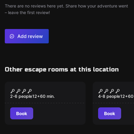
There are no reviews here yet. Share how your adventure went
– leave the first review!
Add review
Other escape rooms at this location
VR
Escape room
Escape the Worlds
THE DELIR
2-6 people
12
+
60
min.
4-8 people
12
+
60
Book
Book