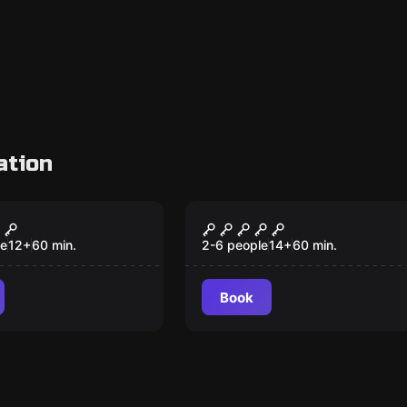
ation
om
Escape room
Letale
Jungle
le
12
+
60
min.
2-6 people
14
+
60
min.
Book