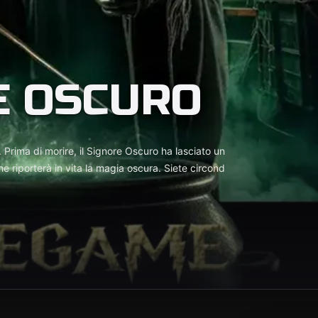
E OSCURO
 Prima di morire, il Signore Oscuro ha lasciato un
e riporterà in vita la magia oscura. Siete circond