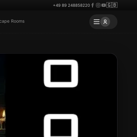
🇬🇧
+49 89 248858220
scape Rooms