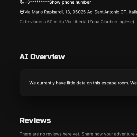
+3*********
Show phone number
Via Mario Rapisardi, 13, 95025 Aci Sant'Antonio CT, Itali
Ci troviamo a 50 m da Via Libertà (Zona Giardino Inglese)
AI Overview
We currently have little data on this escape room. We 
Reviews
There are no reviews here yet. Share how your adventure we