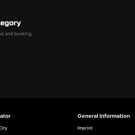
tegory
ews and booking.
ator
General Information
City
Imprint