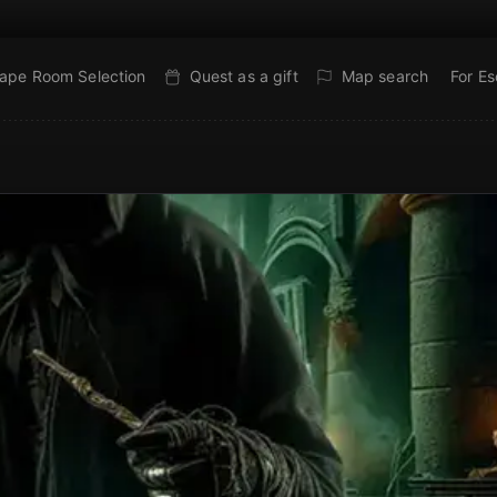
ape Room Selection
Quest as a gift
Map search
For E