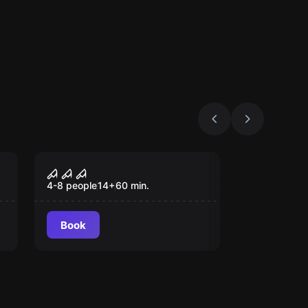
Escape room
La villa maledetta
4-8 people
14
+
60
min.
Book