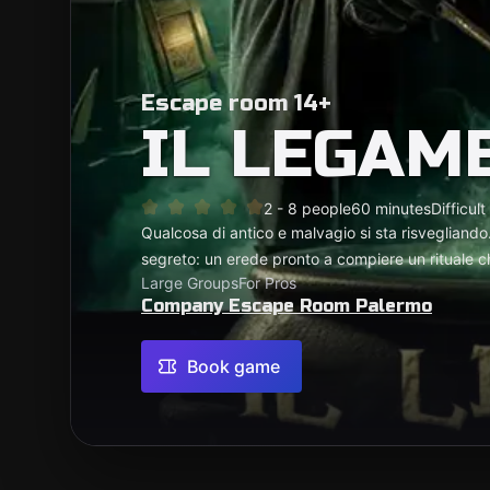
Escape room 14+
IL LEGAM
2 - 8 people
60 minutes
Difficult
Qualcosa di antico e malvagio si sta risvegliando.
segreto: un erede pronto a compiere un rituale ch
Large Groups
For Pros
Company Escape Room Palermo
Book game