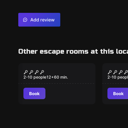
Add review
Other escape rooms at this loc
Escape room
Escape ro
Mystery Room
Virus 
2-10 people
12
+
60
min.
2-10 peop
Book
Book