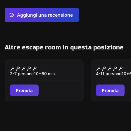
Aggiungi una recensione
Altre escape room in questa posizione
Escape room
Escape room
The Latest Game
Irish Pub'
2-7 persone
10
+
60
min.
4-11 persone
10
+
Prenota
Prenota