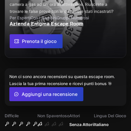
camera a gas ad un’ ora all’attivazione. Riuscirete a
trovare le false prove con le quali siete stati incastrati?
Per Esperti
Con I Bambini
Gruppi Numerosi
Azienda Enigma Escape Room
Prenota il gioco
Non ci sono ancora recensioni su questa escape room.
Lascia la tua prima recensione e ricevi punti bonus 🎯
Aggiungi una recensione
Difficile
Non Spaventoso
Attori
Lingua Del Gioco
Senza Attori
Italiano