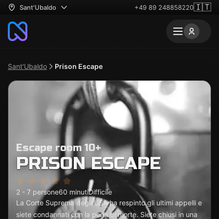
🇮🇹
Sant'Ubaldo
+49 89 248858220
Sant'Ubaldo
Prison Escape
Escape room 10+
PRISON ESCAPE
2 - 7 persone
60 minuti
Difficile
La Corte Suprema degli USA ha respinto gli ultimi appelli e
siete condannati con la pena di morte. Siete chiusi in una